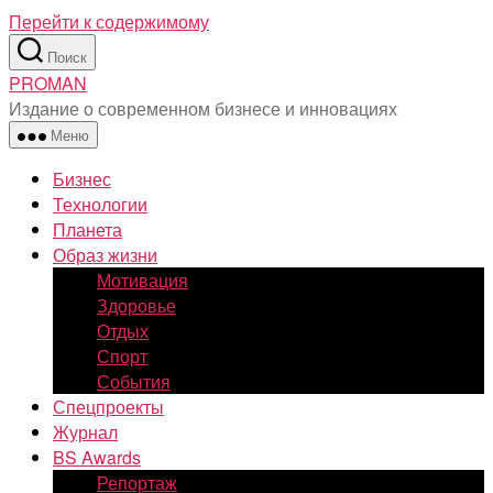
Перейти к содержимому
Поиск
PROMAN
Издание о современном бизнесе и инновациях
Меню
Бизнес
Технологии
Планета
Образ жизни
Мотивация
Здоровье
Отдых
Спорт
События
Спецпроекты
Журнал
BS Awards
Репортаж