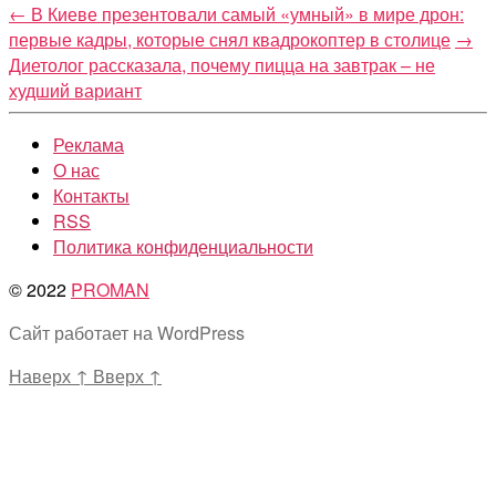
←
В Киеве презентовали самый «умный» в мире дрон:
первые кадры, которые снял квадрокоптер в столице
→
Диетолог рассказала, почему пицца на завтрак – не
худший вариант
Реклама
О нас
Контакты
RSS
Политика конфиденциальности
© 2022
PROMAN
Сайт работает на WordPress
Наверх
↑
Вверх
↑