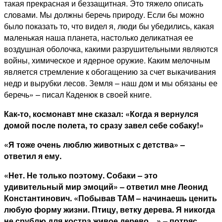
такая прекрасная и беззащитная. Это тяжело описать
словами. Мы должны беречь природу. Если бы можно
было показать то, что видел я, люди бы убедились, какая
маленькая наша планета, настолько деликатная ее
воздушная оболочка, какими разрушительными являются
войны, химическое и ядерное оружие. Каким мелочным
является стремление к обогащению за счет выкачивания
недр и вырубки лесов. Земля – наш дом и мы обязаны ее
беречь» – писал Каденюк в своей книге.
Как-то, космонавт мне сказал: «Когда я вернулся
домой после полета, то сразу завел себе собаку!»
«Я тоже очень люблю животных с детства» –
ответил я ему.
«Нет. Не только поэтому. Собаки – это
удивительный мир эмоций» – ответил мне Леонид
Константинович. «Побывав ТАМ – начинаешь ценить
любую форму жизни. Птицу, ветку дерева. Я никогда
не срублю для костра живое дерево…» – потряс