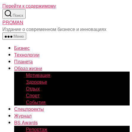
Перейти к содержимому
Поиск
PROMAN
Издание о современном бизнесе и инновациях
Меню
Бизнес
Технологии
Планета
Образ жизни
Мотивация
Здоровье
Отдых
Спорт
События
Спецпроекты
Журнал
BS Awards
Репортаж