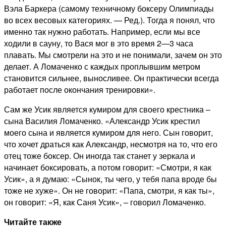
Вэла Баркера (самому техничному боксеру Олимпиады
во всех весовых категориях. — Ред.). Тогда я понял, что
именно так нужно работать. Например, если мы все
ходили в сауну, то Вася мог в это время 2—3 часа
плавать. Мы смотрели на это и не понимали, зачем он это
делает. А Ломаченко с каждых проплывшим метром
становится сильнее, выносливее. Он практически всегда
работает после окончания тренировки».
Сам же Усик является кумиром для своего крестника –
сына Василия Ломаченко. «Александр Усик крестил
моего сына и является кумиром для него. Сын говорит,
что хочет драться как Александр, несмотря на то, что его
отец тоже боксер. Он иногда так станет у зеркала и
начинает боксировать, а потом говорит: «Смотри, я как
Усик», а я думаю: «Сынок, ты чего, у тебя папа вроде бы
тоже не хуже». Он не говорит: «Папа, смотри, я как ты»,
он говорит: «Я, как Саня Усик», – говорил Ломаченко.
Читайте также