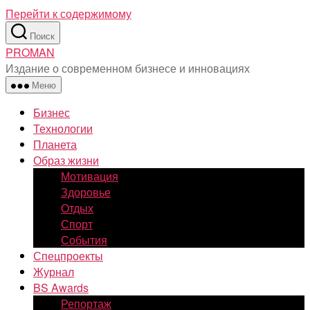
Перейти к содержимому
Поиск
PROMAN
Издание о современном бизнесе и инновациях
Меню
Бизнес
Технологии
Планета
Образ жизни
Мотивация
Здоровье
Отдых
Спорт
События
Спецпроекты
Журнал
BS Awards
Репортаж