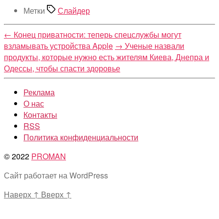
Метки
Слайдер
←
Конец приватности: теперь спецслужбы могут
взламывать устройства Apple
→
Ученые назвали
продукты, которые нужно есть жителям Киева, Днепра и
Одессы, чтобы спасти здоровье
Реклама
О нас
Контакты
RSS
Политика конфиденциальности
© 2022
PROMAN
Сайт работает на WordPress
Наверх
↑
Вверх
↑