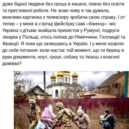
дуже бідної людини без грошу в кишені, певно без освіти
та престижної роботи. Не знаю чому я так думала,
можливо картинка з телевізору зробила свою справу. І от
тепер – у мене в стрічці фейсбуку самі «біженці»: міс
Україна з дітьми знайшла прихисток у Румунії, подруга-
лікарка у Польщі, хтось поїхав до Німеччини, Голландії та
Франції. Я поки що залишаюсь в Україні. І у мене назріло
до себе питання: коли настає той момент, що ти береш в
руки документи, ноут, гроші, собаку та тікаєш з власної
домівки?