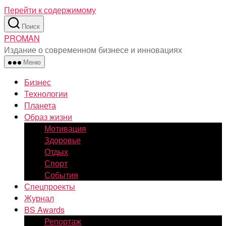
Перейти к содержимому
Поиск
PROMAN
Издание о современном бизнесе и инновациях
Меню
Бизнес
Технологии
Планета
Образ жизни
Мотивация
Здоровье
Отдых
Спорт
События
Спецпроекты
Журнал
BS Awards
Репортаж