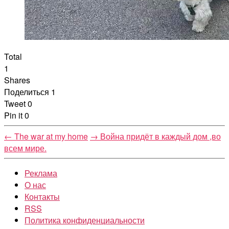
Total
1
Shares
Поделиться
1
Tweet
0
Pin it
0
←
The war at my home
→
Война придёт в каждый дом ,во
всем мире.
Реклама
О нас
Контакты
RSS
Политика конфиденциальности