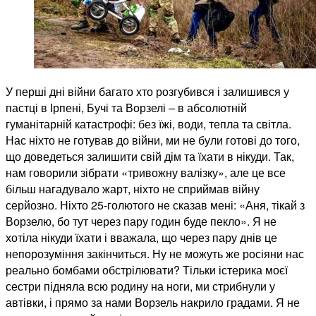
У перші дні війни багато хто розгубився і залишився у
пастці в Ірпені, Бучі та Ворзелі – в абсолютній
гуманітарній катастрофі: без їжі, води, тепла та світла.
Нас ніхто не готував до війни, ми не були готові до того,
що доведеться залишити свій дім та їхати в нікуди. Так,
нам говорили зібрати «тривожну валізку», але це все
більш нагадувало жарт, ніхто не сприймав війну
серйозно. Ніхто 25-голютого не сказав мені: «Аня, тікай з
Ворзелю, бо тут через пару годин буде пекло». Я не
хотіла нікуди їхати і вважала, що через пару днів це
непорозуміння закінчиться. Ну не можуть же росіяни нас
реально бомбами обстрілювати? Тільки істерика моєї
сестри підняла всю родину на ноги, ми стрибнули у
автівки, і прямо за нами Ворзель накрило градами. Я не