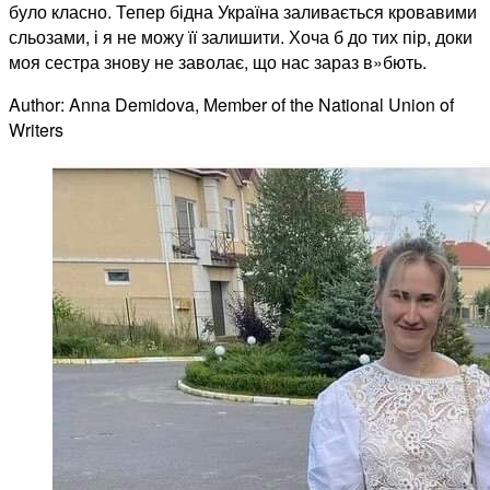
було класно. Тепер бідна Україна заливається кровавими
сльозами, і я не можу її залишити. Хоча б до тих пір, доки
моя сестра знову не заволає, що нас зараз в»бють.
Author: Anna Demidova, Member of the National Union of
Writers