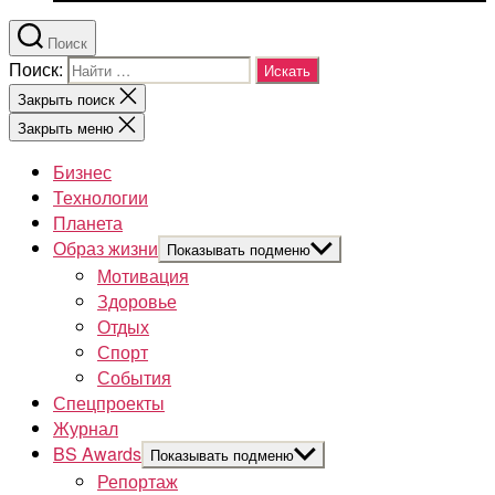
Поиск
Поиск:
Закрыть поиск
Закрыть меню
Бизнес
Технологии
Планета
Образ жизни
Показывать подменю
Мотивация
Здоровье
Отдых
Спорт
События
Спецпроекты
Журнал
BS Awards
Показывать подменю
Репортаж