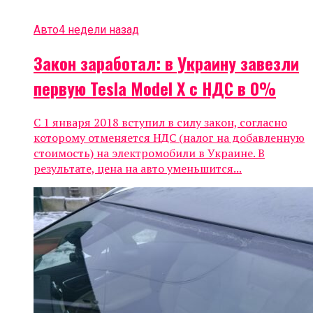
Авто
4 недели назад
Закон заработал: в Украину завезли
первую Tesla Model X c НДС в 0%
С 1 января 2018 вступил в силу закон, согласно
которому отменяется НДС (налог на добавленную
стоимость) на электромобили в Украине. В
результате, цена на авто уменьшится...