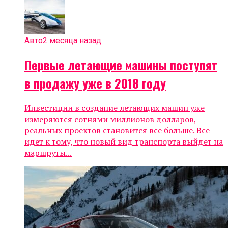
Авто
2 месяца назад
Первые летающие машины поступят
в продажу уже в 2018 году
Инвестиции в создание летающих машин уже
измеряются сотнями миллионов долларов,
реальных проектов становится все больше. Все
идет к тому, что новый вид транспорта выйдет на
маршруты...