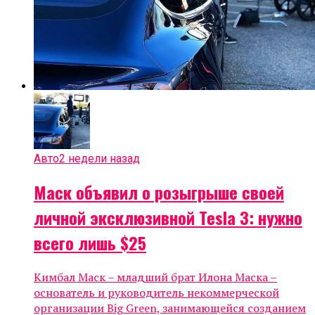
Авто
2 недели назад
Маск объявил о розыгрыше своей
личной эксклюзивной Tesla 3: нужно
всего лишь $25
Кимбал Маск – младший брат Илона Маска –
основатель и руководитель некоммерческой
организации Big Green, занимающейся созданием