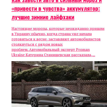
«привести в чувства» аккумулятор:
лучшие зимние лайфхаки
Настоящие морозы, которые неожиданно пришли
в Украину обычно, когда страна уже начала
готовиться к весне, заставляют автомобилистов
столкнуться с рядом новых
проблем. Автомобильный эксперт Proman
Ukraine Катерина Станишевская рассказала,...