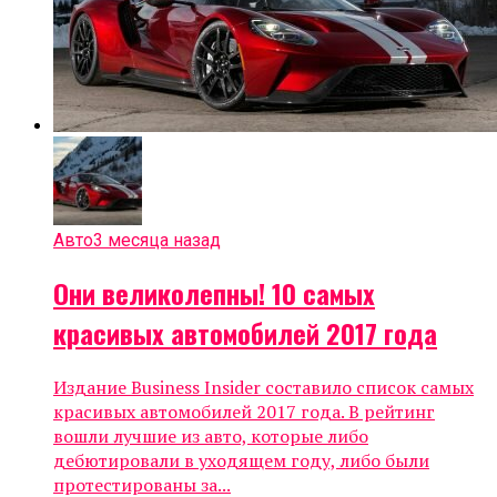
Авто
3 месяца назад
Они великолепны! 10 самых
красивых автомобилей 2017 года
Издание Business Insider составило список самых
красивых автомобилей 2017 года. В рейтинг
вошли лучшие из авто, которые либо
дебютировали в уходящем году, либо были
протестированы за...