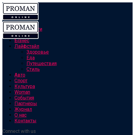
Все новости
Персоны
Бізнес
Лайфстайл
Здоровье
Еда
Путешествия
Стиль
Авто
Спорт
Культура
Woman
События
Партнёры
Журнал
О нас
Контакты
Connect with us