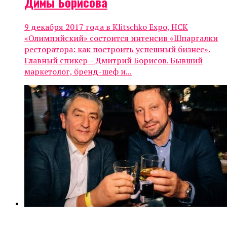
Димы Борисова
9 декабря 2017 года в Klitschko Expo, НСК
«Олимпийский» состоится интенсив «Шпаргалки
ресторатора: как построить успешный бизнес».
Главный спикер – Дмитрий Борисов. Бывший
маркетолог, бренд-шеф и...