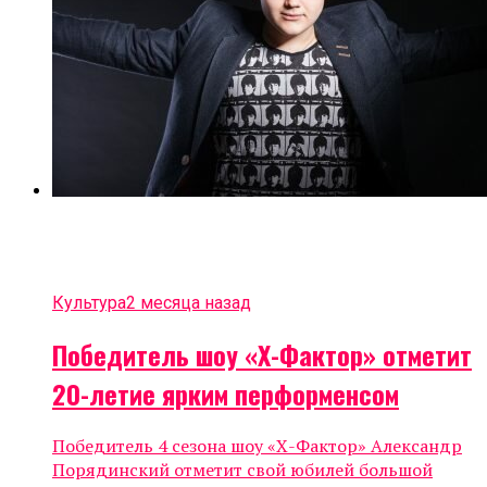
Культура
2 месяца назад
Победитель шоу «Х-Фактор» отметит
20-летие ярким перформенсом
Победитель 4 сезона шоу «Х-Фактор» Александр
Порядинский отметит свой юбилей большой