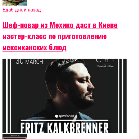
Еда
6 дней назад
Шеф-повар из Мехико даст в Киеве
мастер-класс по приготовлению
мексиканских блюд