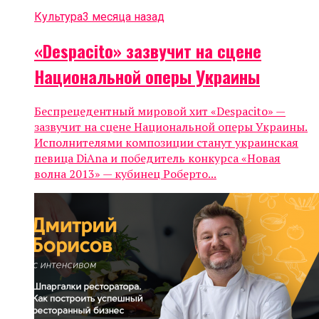
Культура
3 месяца назад
«Despacito» зазвучит на сцене
Национальной оперы Украины
Беспрецедентный мировой хит «Despacito» —
зазвучит на сцене Национальной оперы Украины.
Исполнителями композиции станут украинская
певица DiAna и победитель конкурса «Новая
волна 2013» — кубинец Роберто...