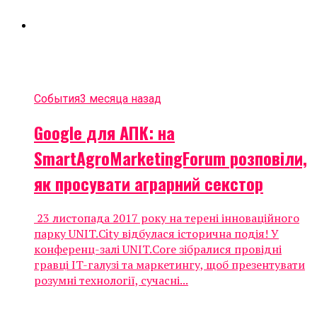
События
3 месяца назад
Google для АПК: на
SmartAgroMarketingForum розповіли,
як просувати аграрний секстор
23 листопада 2017 року на терені інноваційного
парку UNIT.City відбулася історична подія! У
конференц-залі UNIT.Core зібралися провідні
гравці IT-галузі та маркетингу, щоб презентувати
розумні технології, сучасні...