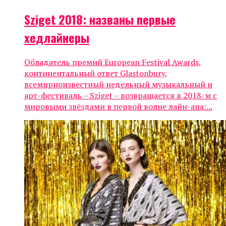
Sziget 2018: названы первые
хедлайнеры
Обладатель премий European Festival Awards,
континентальный ответ Glastonbury,
всемирноизвестный недельный музыкальный и
арт-фестиваль – Sziget – возвращается в 2018-м с
мировыми звёздами в первой волне лайн-апа:...