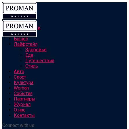
Все новости
Персоны
Бізнес
Лайфстайл
Здоровье
Еда
Путешествия
Стиль
Авто
Спорт
Культура
Woman
События
Партнёры
Журнал
О нас
Контакты
Connect with us