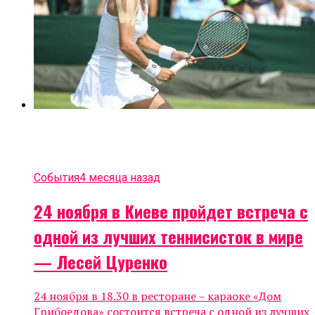
События
4 месяца назад
24 ноября в Киеве пройдет встреча с
одной из лучших теннисисток в мире
— Лесей Цуренко
24 ноября в 18.30 в ресторане – караоке «Дом
Грибоедова» состоится встреча с одной из лучших