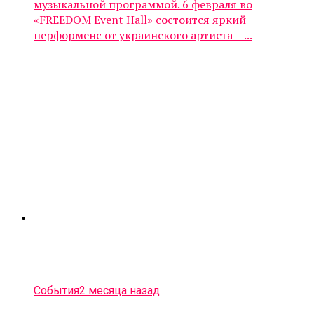
музыкальной программой. 6 февраля во
«FREEDOM Event Hall» состоится яркий
перформенс от украинского артиста —...
События
2 месяца назад