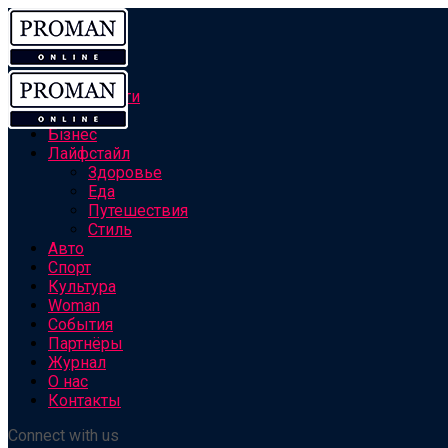
Все новости
Персоны
Бізнес
Лайфстайл
Здоровье
Еда
Путешествия
Стиль
Авто
Спорт
Культура
Woman
События
Партнёры
Журнал
О нас
Контакты
Connect with us