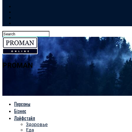
PROMAN
Персоны
Бізнес
Лайфстайл
Здоровье
Еда