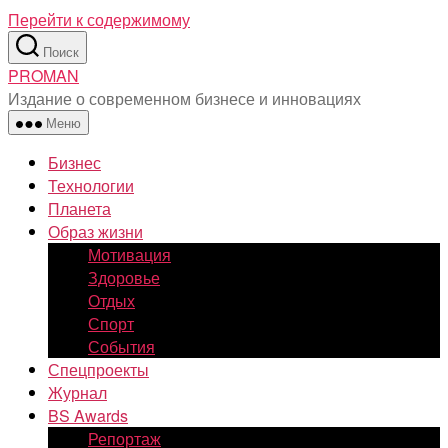
Перейти к содержимому
Поиск
PROMAN
Издание о современном бизнесе и инновациях
Меню
Бизнес
Технологии
Планета
Образ жизни
Мотивация
Здоровье
Отдых
Спорт
События
Спецпроекты
Журнал
BS Awards
Репортаж