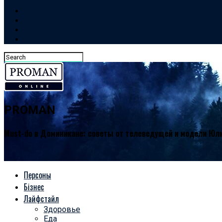
PROMAN
Must-do в Доминикане: советы от телеведущей и модели Юл
Персоны
Бізнес
Лайфстайл
Здоровье
Еда