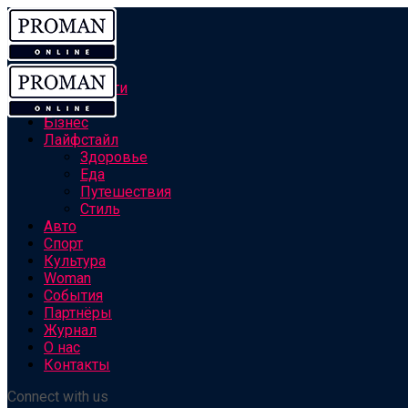
Все новости
Персоны
Бізнес
Лайфстайл
Здоровье
Еда
Путешествия
Стиль
Авто
Спорт
Культура
Woman
События
Партнёры
Журнал
О нас
Контакты
Connect with us