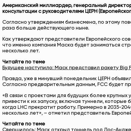
Американский миллиардер, генеральный директор
консультации с руководителями ЦЕРН (Европейско
Согласно утверждениям бизнесмена, по этому пов
раза больше действующего ныне.
Как утверждают представители Европейского сов
что именно компания Маска будет заниматься стро
несколько лет.
Читайте по теме
Будущее наступило: Маск представил ракету Big F
Правда, уже в минувший понедельник ЦЕРН объявил 
Согласно предварительным данным, FCC будет пр
«В связи с проектами для будущих более крупных 
привести к их запуску, включая туннели, которы
когда LHC прекратит работу. Примерно в 2035-20
несколько лет», – отметил представитель Европе
Читайте по теме
Свершилось: Маск открыл тоннель под Лос-Анджел