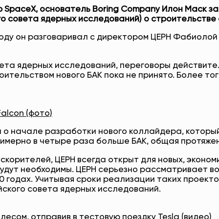
 SpaceX, основатель Boring Company Илон Маск за
го совета ядерных исследований) о строительстве
оду он разговаривал с директором ЦЕРН Фабиолой 
ета ядерных исследований, переговоры действител
ительством нового БАК пока не принято. Более тог
alcon (фото)
о начале разработки нового коллайдера, который по
имерно в четыре раза больше БАК, общая протяжен
ускорителей, ЦЕРН всегда открыт для новых, эконо
е будут необходимы. ЦЕРН серьезно рассматривает 
40 годах. Учитывая сроки реализации таких проект
йского совета ядерных исследований.
есом, отправив в тестовую поездку Tesla (видео)