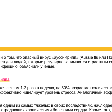
 о том, что опасный вирус «аусси-грипп» (Aussie flu или H
асен для людей, которые регулярно занимаются страстным 
инфекцию, объяснили ученые.
риппа
ся сексом 1-2 раза в неделю, на 30% возрастает количест
 эффективно нивелирует уровень стресса. Аналогичный эфф
ся одним из самых тяжелых в своих последствиях, наблюда
, страдающих хроническими болезнями сердца. Кроме того,