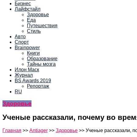
Бизнес
Лайфстайл
Здоровье
Еда
Путешествия
Стиль
Авто
Спорт
Brainpower
Книги
Образование
Тайны мозга
Илон Маск
Журнал
BS Awards 2019
Репортаж
RU
Здоровье
Ученые рассказали, почему во врем
Главная
>>
Antiager
>>
Здоровье
>>
Ученые рассказали, п