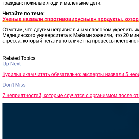
граждан: пожилые люди и маленькие дети.
Читайте по теме:
Ученые назвали «противовирусные» продукты, котор
Отметим, что другим нетривиальным способом укрепить и
Медицинского университета в Майами заявили, что 20 ми
стресса, который негативно влияет на процессы клеточно
Related Topics:
Up Next
Курильщикам читать обязательно: эксперты назвали 5 не
Don't Miss
7 неприятностей, которые случатся с организмом после от