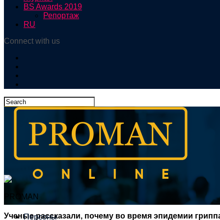
BS Awards 2019
Репортаж
RU
Connect with us
PROMAN
Ученые рассказали, почему во время эпидемии грипп
Персоны