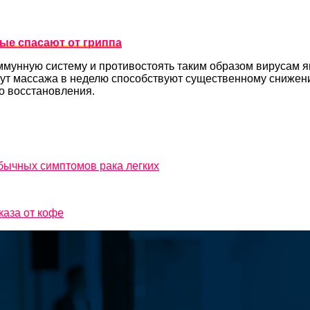
ые спасают от гриппа
ммунную систему и противостоять таким образом вирусам я
нут массажа в неделю способствуют существенному снижени
го восстановления.
обычных симптомов рака легких
каза от кофе