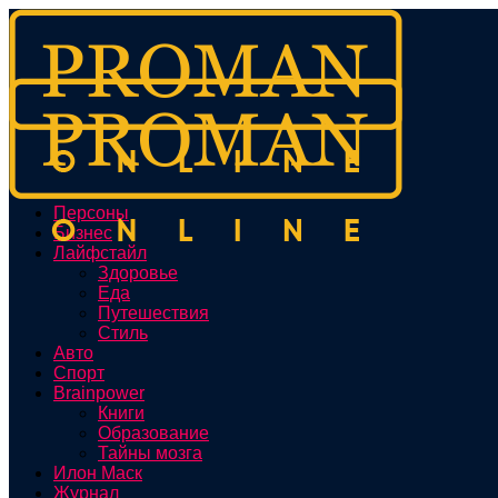
Персоны
Бизнес
Лайфстайл
Здоровье
Еда
Путешествия
Стиль
Авто
Спорт
Brainpower
Книги
Образование
Тайны мозга
Илон Маск
Журнал