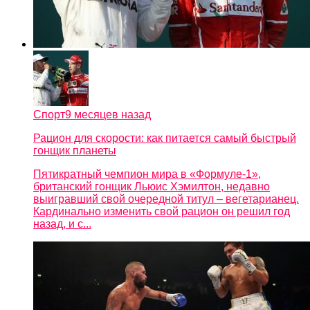
Спорт
9 месяцев назад
Рацион для скорости: как питается самый быстрый
гонщик планеты
Пятикратный чемпион мира в «Формуле-1»,
британский гонщик Льюис Хэмилтон, недавно
выигравший свой очередной титул – вегетарианец.
Кардинально изменить свой рацион он решил год
назад, и с...