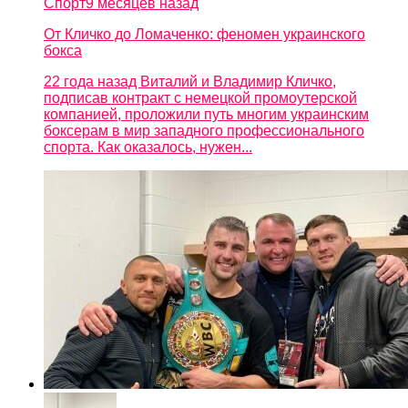
Спорт
9 месяцев назад
От Кличко до Ломаченко: феномен украинского
бокса
22 года назад Виталий и Владимир Кличко,
подписав контракт с немецкой промоутерской
компанией, проложили путь многим украинским
боксерам в мир западного профессионального
спорта. Как оказалось, нужен...