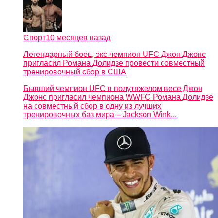
Спорт
10 месяцев назад
Легендарный боец, экс-чемпион UFC Джон Джонс
пригласил Романа Долидзе провести совместный
тренировочный сбор в США
Бывший чемпион UFC в полутяжелом весе Джон
Джонс пригласил чемпиона WWFC Романа Долидзе
на совместный сбор в одну из лучших
тренировочных баз мира – Jackson Wink...