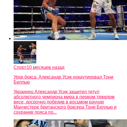
Спорт
10 месяцев назад
Урок бокса: Александр Усик нокаутировал Тони
Беллью
Украинец Александр Усик защитил титул
абсолютного чемпиона мира в первом тяжелом
весе, досрочно победив в восьмом раунде
Манчестере британского боксера Тони Беллью и
сохранив пояса по...