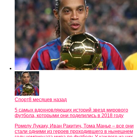
Спорт
8 месяцев назад
5 самых вдохновляющих историй звезд мирового
футбола, которыми они поделились в 2018 году
Ромелу Лукаку, Иван Ракитич, Тома Манье – все они
стали одними из героев проходившего в нынешнем
году чемпионата мира по футболу. У каждого из них