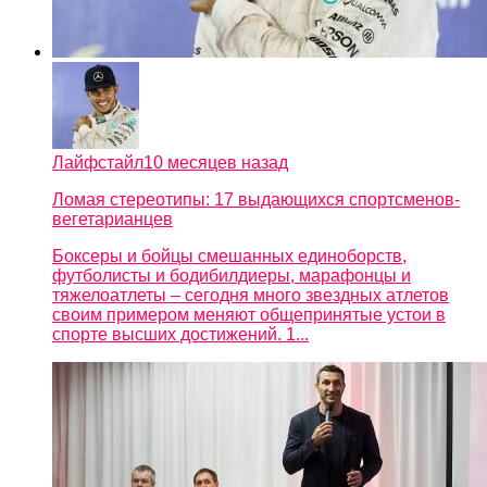
Лайфстайл
10 месяцев назад
Ломая стереотипы: 17 выдающихся спортсменов-
вегетарианцев
Боксеры и бойцы смешанных единоборств,
футболисты и бодибилдиеры, марафонцы и
тяжелоатлеты – сегодня много звездных атлетов
своим примером меняют общепринятые устои в
спорте высших достижений. 1...