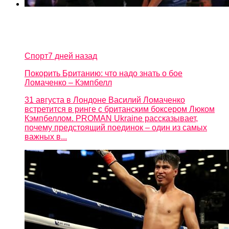
Спорт
7 дней назад
Покорить Британию: что надо знать о бое
Ломаченко – Кэмпбелл
31 августа в Лондоне Василий Ломаченко
встретится в ринге с британским боксером Люком
Кэмпбеллом. PROMAN Ukraine рассказывает,
почему предстоящий поединок – один из самых
важных в...