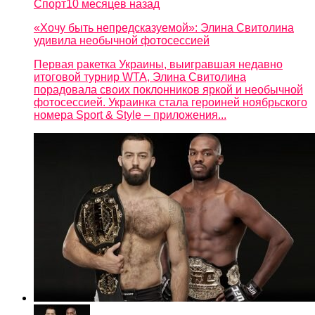
Спорт
10 месяцев назад
«Хочу быть непредсказуемой»: Элина Свитолина
удивила необычной фотосессией
Первая ракетка Украины, выигравшая недавно
итоговой турнир WTA, Элина Свитолина
порадовала своих поклонников яркой и необычной
фотосессией. Украинка стала героиней ноябрьского
номера Sport & Style – приложения...