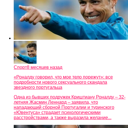
Спорт
8 месяцев назад
«Роналду говорил, что мое тело порежут»: все
подробности нового сексуального скандала
звездного португальца
Одна из бывших подружек Криштиану Роналду – 32-
летняя Жасмин Леннард – заявила, что
нападающий сборной Португалии и туринского
«Ювентуса» страдает психологическими
расстройствами, а также выразила желание...