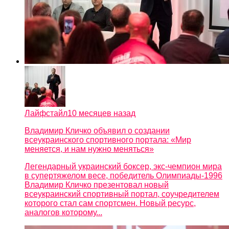
Лайфстайл
10 месяцев назад
Владимир Кличко объявил о создании
всеукраинского спортивного портала: «Мир
меняется, и нам нужно меняться»
Легендарный украинский боксер, экс-чемпион мира
в супертяжелом весе, победитель Олимпиады-1996
Владимир Кличко презентовал новый
всеукраинский спортивный портал, соучредителем
которого стал сам спортсмен. Новый ресурс,
аналогов которому...