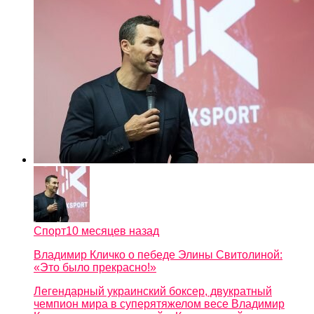
Спорт
10 месяцев назад
Владимир Кличко о пебеде Элины Свитолиной:
«Это было прекрасно!»
Легендарный украинский боксер, двукратный
чемпион мира в суперятяжелом весе Владимир