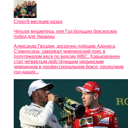
Спорт
9 месяцев назад
Четыре мушкетера, или Год больших боксерских
побед для Украины
Александр Гвоздик, досрочно победив Адониса
Стивенсона, завоевал чемпионский пояс в
полутяжелом весе по версии WBC. Харьковчанин
стал четвертым действующим украинским
чемпионом в профессиональном боксе, продолжив
год наших...