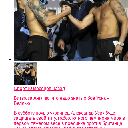
Спорт
10 месяцев назад
Битва за Англию: что надо знать о бое Усик –
Беллью
В субботу ночью украинец Александр Усик будет
защищать свой титул абсолютного чемпиона мира в
первом тяжелом весе в поединке против британца