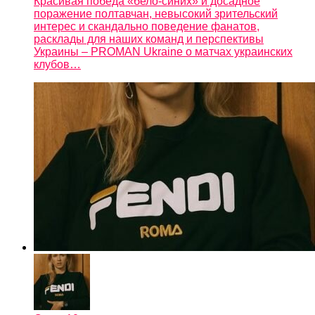
Красивая победа «бело-синих» и досадное
поражение полтавчан, невысокий зрительский
интерес и скандально поведение фанатов,
расклады для наших команд и перспективы
Украины – PROMAN Ukraine о матчах украинских
клубов…