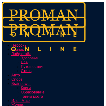
Персоны
Бизнес
Лайфстайл
Здоровье
Еда
Путешествия
Стиль
Авто
Спорт
Brainpower
Книги
Образование
Тайны мозга
Илон Маск
Журнал